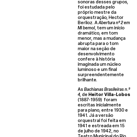
sonoras desses grupos,
foi estudada pelo
próprio mestre da
orquestração, Hector
Berlioz. A
Abertura nº 2 em
Mi bemol
, tem um início
dramático, em tom
menor, mas a mudança
abrupta para o tom
maior na seção de
desenvolvimento
confere à história
imaginada um núcleo
luminoso e um final
surpreendentemente
brilhante.
As
Bachianas Brasileiras n.º
4,
de
Heitor Villa-Lobos
(1887-1959) foram
escritas inicialmente
para piano, entre 1930 e
1941. Já a versão
orquestral foi feita em
1941 e estreada em 15
de julho de 1942, no
Teatro Municipal do Rio