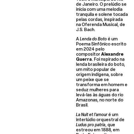
de Janeiro. O prelúdio se
inicia com uma melodia
tranquila e solene tocada
pelas cordas, inspirada
na Oferenda Musical, de
J.S. Bach.
A
Lenda do Boto
é um
Poema Sinfônico escrito
em 2024 pelo
compositor
Alexandre
Guerra
. Foi nspirado na
lenda brasileira do boto,
um mito popular de
origem indígena, sobre
um peixe que se
transforma em homem e
seduz mulheres para
levá-las às águas do rio
Amazonas, no norte do
Brasil.
La Nuit et l’amour
é um
interlúdio orquestral de
Ludus pro patria
, que
estreou em 1888, em