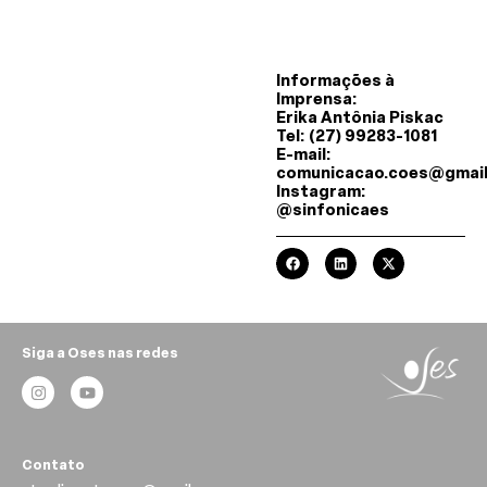
Informações à
Imprensa:
Erika Antônia Piskac
Tel: (27) 99283-1081
E-mail:
comunicacao.coes@gmai
Instagram:
@sinfonicaes
Siga a Oses nas redes
Contato