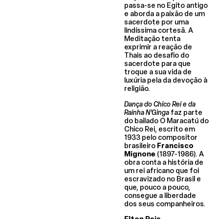
passa-se no Egito antigo
e aborda a paixão de um
sacerdote por uma
lindíssima cortesã. A
Meditação tenta
exprimir a reação de
Thais ao desafio do
sacerdote para que
troque a sua vida de
luxúria pela da devoção à
religião.
Dança do Chico Rei e da
Rainha N’Ginga
faz parte
do bailado O Maracatú do
Chico Rei, escrito em
1933 pelo compositor
brasileiro
Francisco
Mignone
(1897-1986). A
obra conta a história de
um rei africano que foi
escravizado no Brasil e
que, pouco a pouco,
consegue a liberdade
dos seus companheiros.
Elton Reis