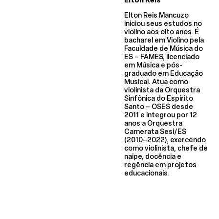
Elton Reis Mancuzo
iniciou seus estudos no
violino aos oito anos. É
bacharel em Violino pela
Faculdade de Música do
ES – FAMES, licenciado
em Música e pós-
graduado em Educação
Musical. Atua como
violinista da Orquestra
Sinfônica do Espírito
Santo – OSES desde
2011 e integrou por 12
anos a Orquestra
Camerata Sesi/ES
(2010–2022), exercendo
como violinista, chefe de
naipe, docência e
regência em projetos
educacionais.