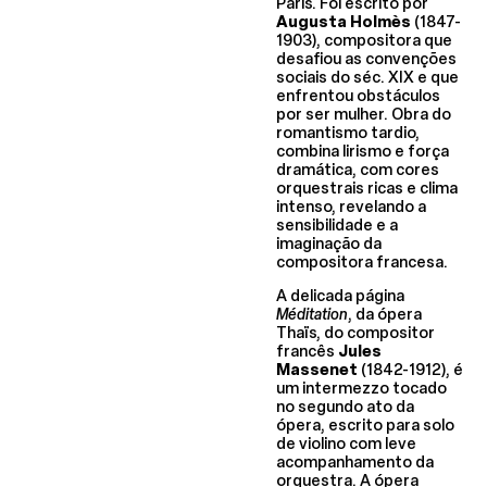
Paris. Foi escrito por
Augusta Holmès
(1847-
1903), compositora que
desafiou as convenções
sociais do séc. XIX e que
enfrentou obstáculos
por ser mulher. Obra do
romantismo tardio,
combina lirismo e força
dramática, com cores
orquestrais ricas e clima
intenso, revelando a
sensibilidade e a
imaginação da
compositora francesa.
A delicada página
Méditation
, da ópera
Thaïs, do compositor
francês
Jules
Massenet
(1842-1912), é
um intermezzo tocado
no segundo ato da
ópera, escrito para solo
de violino com leve
acompanhamento da
orquestra. A ópera