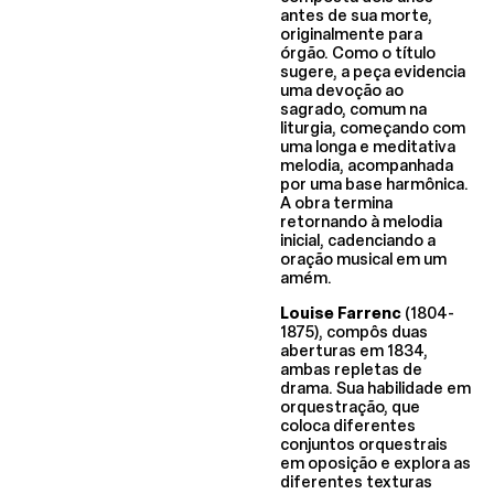
antes de sua morte,
originalmente para
órgão. Como o título
sugere, a peça evidencia
uma devoção ao
sagrado, comum na
liturgia, começando com
uma longa e meditativa
melodia, acompanhada
por uma base harmônica.
A obra termina
retornando à melodia
inicial, cadenciando a
oração musical em um
amém.
Louise Farrenc
(1804-
1875), compôs duas
aberturas em 1834,
ambas repletas de
drama. Sua habilidade em
orquestração, que
coloca diferentes
conjuntos orquestrais
em oposição e explora as
diferentes texturas