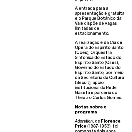
A entrada para a
apresentação é gratuita
e o Parque Botânico da
Vale dispõe de vagas
limitadas de
estacionamento.
A realização é da Cia de
Ópera do Espírito Santo
(Coes), Orquestra
Sinfônica do Estado do
Espírito Santo (Oses),
Governo do Estado do
Espírito Santo, por meio
da Secretaria da Cultura
(Secult), apoio
institucional da Rede
Gazeta e parceria do
Theatro Carlos Gomes.
Notas sobre o
programa
Adoration
, de
Florence
Price
(1887-1953), foi
composta dois anos