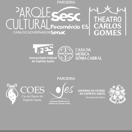
PARCERIA
PARCERIA