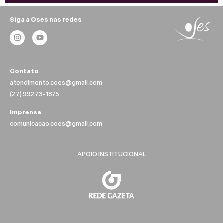
Siga a Oses nas redes
Contato
atendimento.coes@gmail.com
(27) 99273-1875
Imprensa
comunicacao.coes@gmail.com
APOIO INSTITUCIONAL