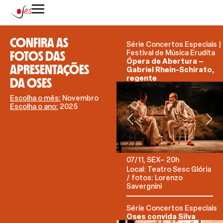
CONFIRA AS
Série Concertos Especiais |
FOTOS DAS
Festival de Música Erudita
Ópera de Abertura –
APRESENTAÇÕES
Gabriel Rhein-Schirato,
regente
DA OSES
Escolha o mês:
Novembro
Escolha o ano:
2025
07/11, SEX– 20h
Local: Teatro Sesc Glória
/ fotos: Lorenzo
Savergnini
Série Concertos Especiais
Oses convida Silva