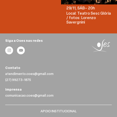
29/11, SÁB– 20h
Local: Teatro Sesc Glória
/ fotos: Lorenzo
Savergnini
Siga a Oses nas redes
Contato
atendimento.coes@gmail.com
(27) 99273-1875
Imprensa
comunicacao.coes@gmail.com
APOIO INSTITUCIONAL